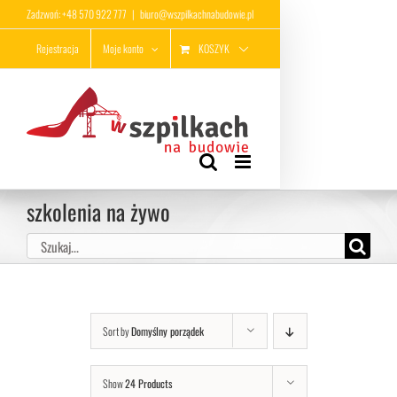
Przejdź
Zadzwoń: +48 570 922 777
|
biuro@wszpilkachnabudowie.pl
do
KOSZYK
Rejestracja
Moje konto
zawartości
szkolenia na żywo
Szukaj
Sort by
Domyślny porządek
Show
24 Products