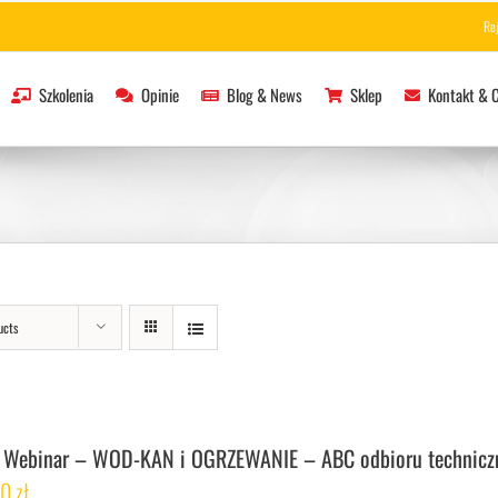
Re
Szkolenia
Opinie
Blog & News
Sklep
Kontakt & 
ucts
 Webinar – WOD-KAN i OGRZEWANIE – ABC odbioru technicz
00
zł