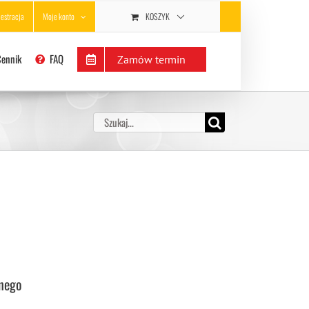
KOSZYK
jestracja
Moje konto
Cennik
FAQ
Zamów termin
Szukaj
nego