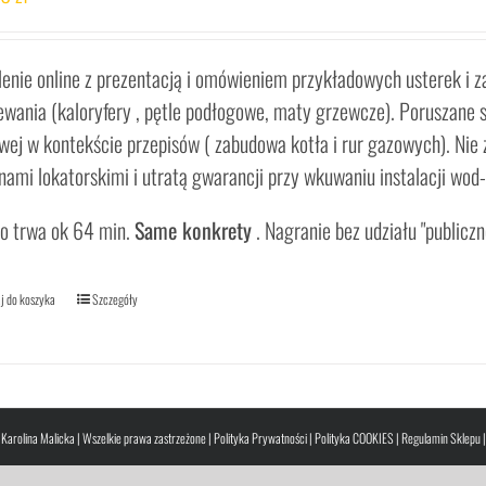
lenie online z prezentacją i omówieniem przykładowych usterek i z
ewania (kaloryfery , pętle podłogowe, maty grzewcze). Poruszane są
wej w kontekście przepisów ( zabudowa kotła i rur gazowych). Nie
nami lokatorskimi i utratą gwarancji przy wkuwaniu instalacji wod-
o trwa ok 64 min.
Same konkrety
. Nagranie bez udziału "publiczn
j do koszyka
Szczegóły
Karolina Malicka | Wszelkie prawa zastrzeżone |
Polityka Prywatności
|
Polityka COOKIES
|
Regulamin Sklepu