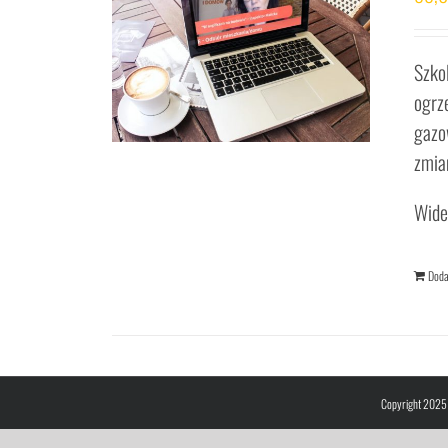
Szko
ogrz
gazo
zmia
Wide
Doda
Copyright 2025 