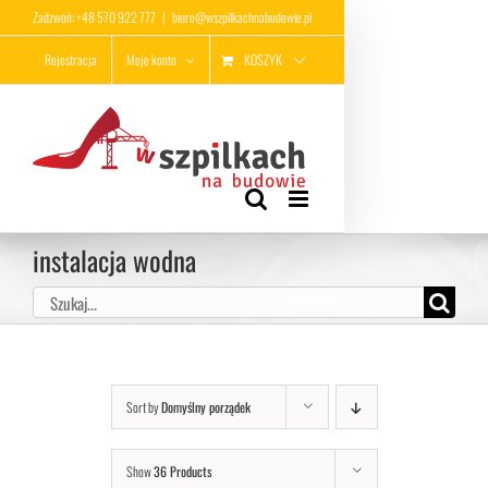
Przejdź
Zadzwoń: +48 570 922 777
|
biuro@wszpilkachnabudowie.pl
do
KOSZYK
Rejestracja
Moje konto
zawartości
instalacja wodna
Szukaj
Sort by
Domyślny porządek
Show
36 Products