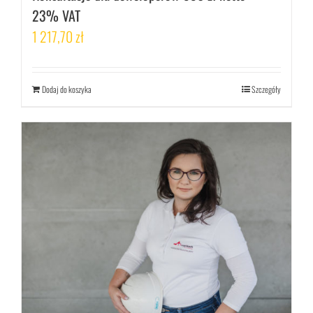
23% VAT
1 217,70
zł
Dodaj do koszyka
Szczegóły