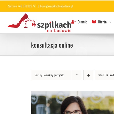
Przejdź
Zadzwoń: +48 570 922 777
|
biuro@wszpilkachnabudowie.pl
do
zawartości
O mnie
Oferta
konsultacja online
Sort by
Domyślny porządek
Show
36 Prod