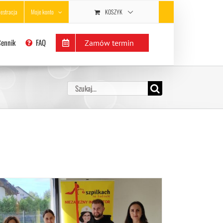
KOSZYK
jestracja
Moje konto
Cennik
FAQ
Zamów termin
Szukaj