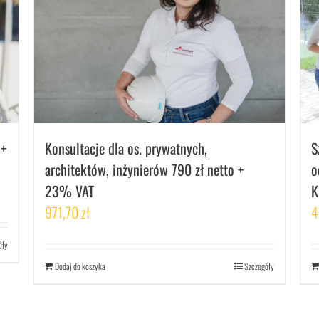
S
 +
Konsultacje dla os. prywatnych,
o
architektów, inżynierów 790 zł netto +
K
23% VAT
4
971,70
zł
óły
Dodaj do koszyka
Szczegóły