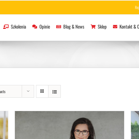
Re
Szkolenia
Opinie
Blog & News
Sklep
Kontakt & 
ucts