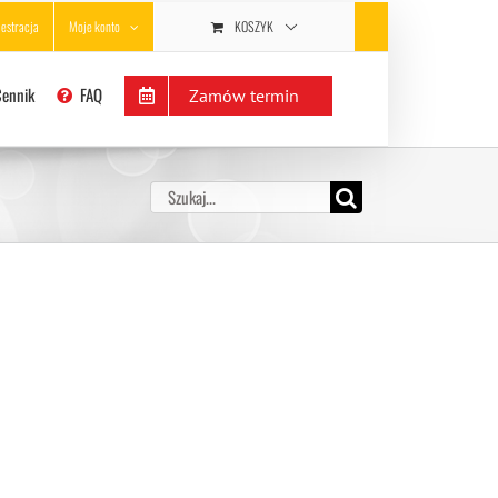
KOSZYK
jestracja
Moje konto
Cennik
FAQ
Zamów termin
Szukaj