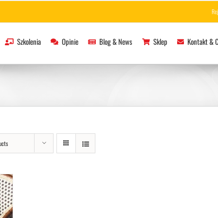
Re
Szkolenia
Opinie
Blog & News
Sklep
Kontakt & 
ucts