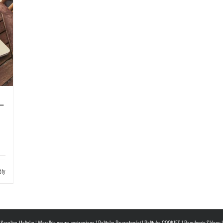
–
óły
Karolina Malicka | Wszelkie prawa zastrzeżone |
Polityka Prywatności
|
Polityka COOKIES
|
Regulamin Sklepu