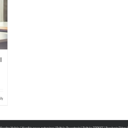
I
óły
Karolina Malicka | Wszelkie prawa zastrzeżone |
Polityka Prywatności
|
Polityka COOKIES
|
Regulamin Sklepu