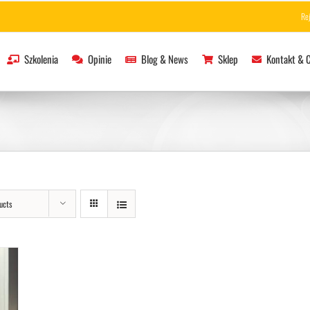
Re
Szkolenia
Opinie
Blog & News
Sklep
Kontakt & 
ucts