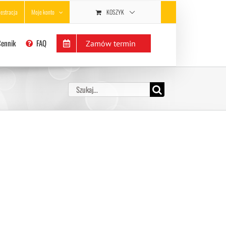
KOSZYK
jestracja
Moje konto
Cennik
FAQ
Zamów termin
Szukaj