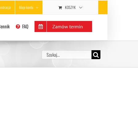
KOSZYK
jestracja
Moje konto
Cennik
FAQ
Zamów termin
Szukaj