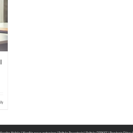
I
óły
Karolina Malicka | Wszelkie prawa zastrzeżone |
Polityka Prywatności
|
Polityka COOKIES
|
Regulamin Sklepu