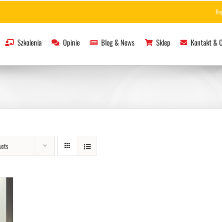
Re
Szkolenia
Opinie
Blog & News
Sklep
Kontakt & 
ucts