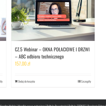
CZ.5 Webinar – OKNA POŁACIOWE I DRZWI
– ABC odbioru technicznego
157,00
zł
óły
Dodaj do koszyka
Szczegóły
Karolina Malicka | Wszelkie prawa zastrzeżone |
Polityka Prywatności
|
Polityka COOKIES
|
Regulamin Sklepu