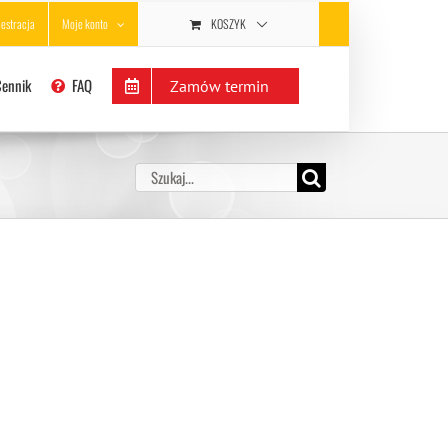
KOSZYK
jestracja
Moje konto
Cennik
FAQ
Zamów termin
Szukaj