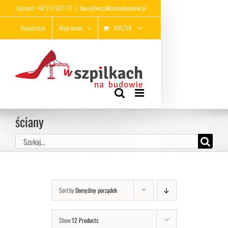
Przejdź
Zadzwoń: +48 570 922 777
|
biuro@wszpilkachnabudowie.pl
do
KOSZYK
Rejestracja
Moje konto
zawartości
ściany
Szukaj
Sort by
Domyślny porządek
Show
12 Products