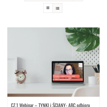
CZ.1 Webinar – TYNKI i ŚCIANY- ABC odbioru