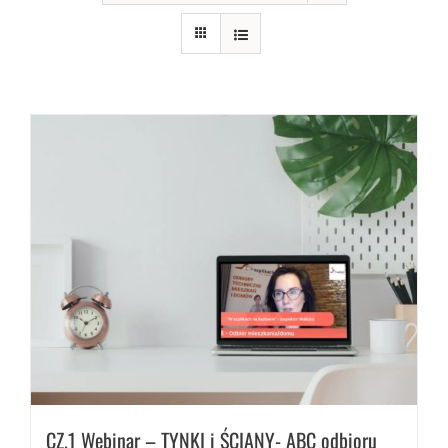
CZ.1 Webinar – TYNKI i ŚCIANY- ABC odbioru