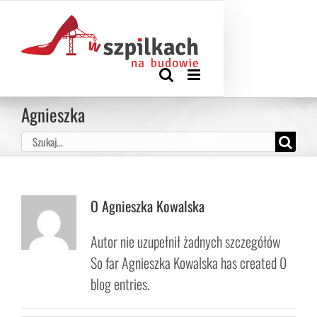
Przejdź
Zadzwoń: +48 570 922 777
|
biuro@wszpilkachnabudowie.pl
do
KOSZYK
Rejestracja
Moje konto
zawartości
Agnieszka
Szukaj
O
Agnieszka Kowalska
Autor nie uzupełnił żadnych szczegółów
So far Agnieszka Kowalska has created 0
blog entries.