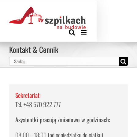
Przejdź
Zadzwoń: +48 570 922 777
|
biuro@wszpilkachnabudowie.pl
do
KOSZYK
Rejestracja
Moje konto
zawartości
Kontakt & Cennik
Szukaj
Sekretariat:
Tel. +48 570 922 777
Asystentki pracują zmianowo w godzinach:
08:00 – 18:00 (od poniedziałku do piątku)