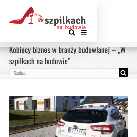
Przejdź
Zadzwoń: +48 570 922 777
|
biuro@wszpilkachnabudowie.pl
do
KOSZYK
Rejestracja
Moje konto
zawartości
Kobiecy biznes w branży budowlanej – „W
szpilkach na budowie”
Szukaj
Pokaż
większy
obrazek