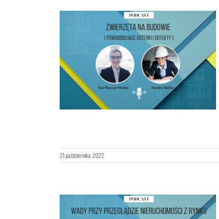
ierzęta, na
u wtórnym
21 października, 2022