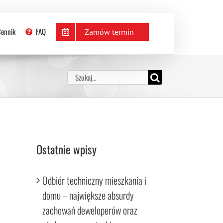
KOSZYK
jestracja
Moje konto
Cennik
FAQ
Zamów termin
Szukaj
Ostatnie wpisy
Odbiór techniczny mieszkania i
domu – największe absurdy
zachowań deweloperów oraz