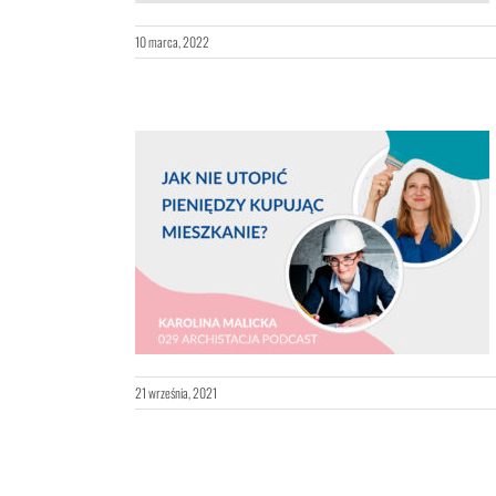
10 marca, 2022
dzy kupując
e
21 września, 2021