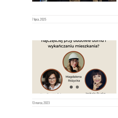
7 lipca, 2025
żesz napotkać
wykańczaniu
?
13 marca, 2023