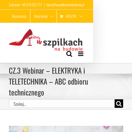
Przejdź
Zadzwoń: +48 570 922 777
|
biuro@wszpilkachnabudowie.pl
do
KOSZYK
Rejestracja
Moje konto
zawartości
CZ.3 Webinar – ELEKTRYKA i
TELETECHNIKA – ABC odbioru
technicznego
Szukaj