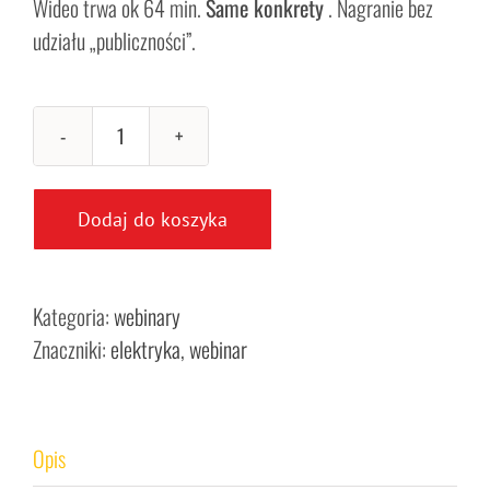
Wideo trwa ok 64 min.
Same konkrety
. Nagranie bez
udziału „publiczności”.
ilość
CZ.3
Webinar
Dodaj do koszyka
-
ELEKTRYKA
i
Kategoria:
webinary
TELETECHNIKA
Znaczniki:
elektryka
,
webinar
-
ABC
odbioru
Opis
technicznego