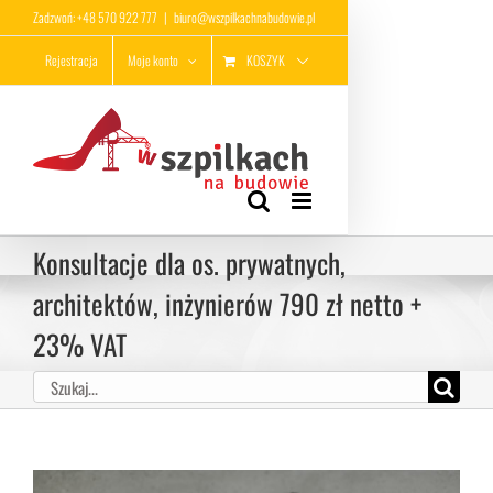
Przejdź
Zadzwoń: +48 570 922 777
|
biuro@wszpilkachnabudowie.pl
do
KOSZYK
Rejestracja
Moje konto
zawartości
Konsultacje dla os. prywatnych,
architektów, inżynierów 790 zł netto +
23% VAT
Szukaj