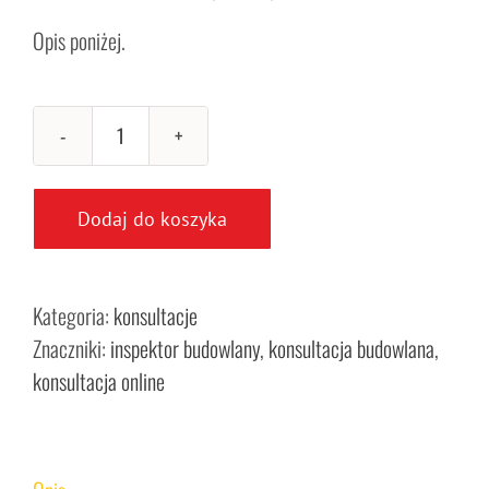
Opis poniżej.
ilość
Konsultacje
dla
Dodaj do koszyka
os.
prywatnych,
architektów,
Kategoria:
konsultacje
inżynierów
Znaczniki:
inspektor budowlany
,
konsultacja budowlana
,
790
konsultacja online
zł
netto
+