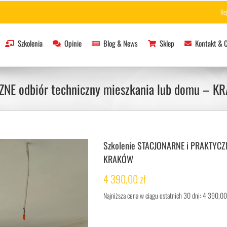
Re
Szkolenia
Opinie
Blog & News
Sklep
Kontakt & 
ZNE odbiór techniczny mieszkania lub domu – 
Szkolenie STACJONARNE i PRAKTYCZNE
KRAKÓW
4 390,00
zł
Najniższa cena w ciągu ostatnich 30 dni:
4 390,00