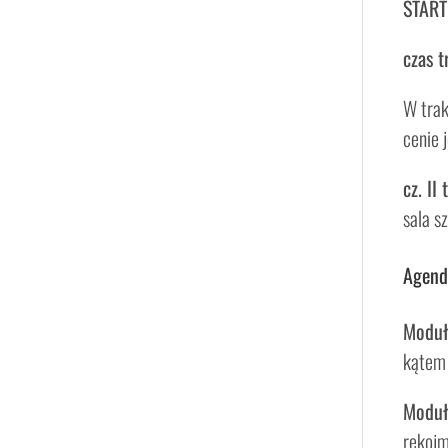
START 
czas t
W trak
cenie 
cz. II
sala s
Agend
Moduł 
kątem 
Moduł 
rękojm