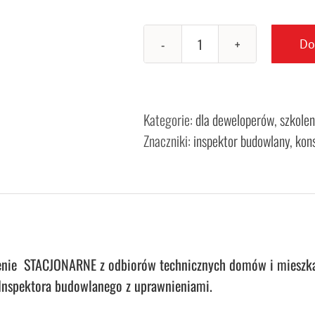
Do
ilość
Szkolenie
STACJONARNE
i
Kategorie:
dla deweloperów
,
szkolen
PRAKTYCZNE
Znaczniki:
inspektor budowlany
,
kon
odbiór
techniczny
mieszkania
lub
domu
enie STACJONARNE z odbiorów technicznych domów i mieszk
-
 Inspektora budowlanego z uprawnieniami.
KRAKÓW