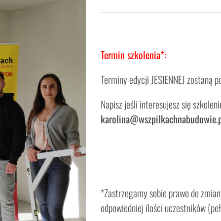
Termin szkolenia*:
Terminy edycji JESIENNEJ zostaną p
Napisz jeśli interesujesz się szkole
karolina@wszpilkachnabudowie.p
*Zastrzegamy sobie prawo do zmiany
odpowiedniej ilości uczestników (peł