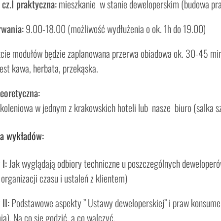
cz.I praktyczna:
mieszkanie w stanie deweloperskim (budowa pra
rwania:
9.00-18.00 (możliwość wydłużenia o ok. 1h do 19.00)
cie modułów będzie zaplanowana przerwa obiadowa ok. 30-45 min g
jest kawa, herbata, przekąska.
 teoretyczna:
zkoleniowa w jednym z krakowskich hoteli lub nasze biuro (salka s
a wykładów:
I:
Jak wyglądają odbiory techniczne u poszczególnych deweloperów
organizacji czasu i ustaleń z klientem)
II:
Podstawowe aspekty ” Ustawy deweloperskiej” i praw konsum
ia). Na co się godzić, a co walczyć.