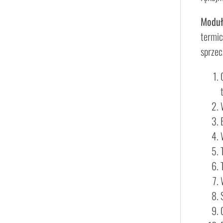
Moduł 
termic
sprzec