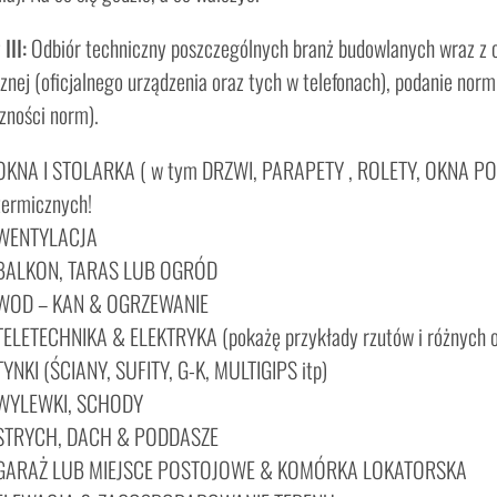
III:
Odbiór techniczny poszczególnych branż budowlanych wraz z 
znej (oficjalnego urządzenia oraz tych w telefonach), podanie no
zności norm).
OKNA I STOLARKA ( w tym DRZWI, PARAPETY , ROLETY, OKNA POŁ
termicznych!
WENTYLACJA
BALKON, TARAS LUB OGRÓD
WOD – KAN & OGRZEWANIE
TELETECHNIKA & ELEKTRYKA (pokażę przykłady rzutów i różnych 
TYNKI (ŚCIANY, SUFITY, G-K, MULTIGIPS itp)
WYLEWKI, SCHODY
STRYCH, DACH & PODDASZE
GARAŻ LUB MIEJSCE POSTOJOWE & KOMÓRKA LOKATORSKA