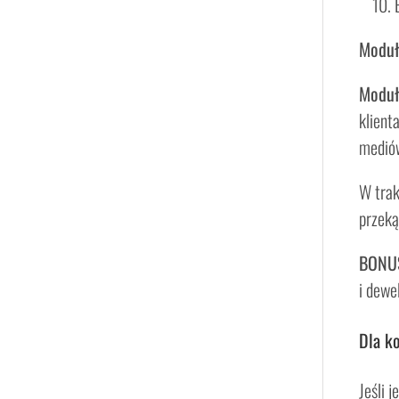
Moduł
Moduł
klient
mediów
W trak
przeką
BONU
i dewe
Dla ko
Jeśli 