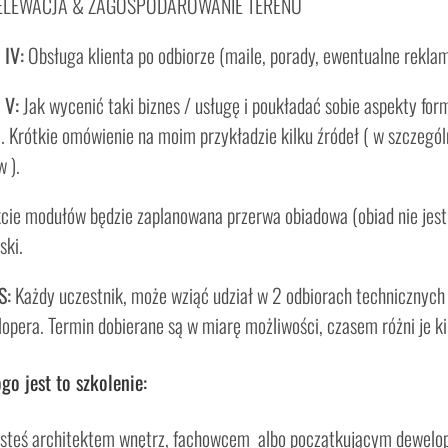
ELEWACJA & ZAGOSPODAROWANIE TERENU
 IV:
Obsługa klienta po odbiorze (maile, porady, ewentualne reklam
 V:
Jak wycenić taki biznes / usługę i poukładać sobie aspekty for
a. Krótkie omówienie na moim przykładzie kilku źródeł ( w szczegól
 ).
cie modułów będzie zaplanowana przerwa obiadowa (obiad nie jest 
ski.
S:
Każdy uczestnik, może wziąć udział w 2 odbiorach technicznych
lopera. Termin dobierane są w miarę możliwości, czasem różni je k
go jest to szkolenie:
jesteś architektem wnętrz, fachowcem albo początkującym dewelo