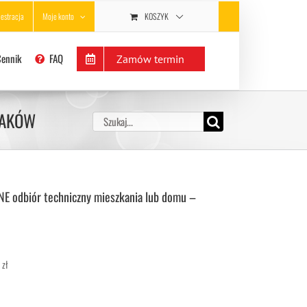
KOSZYK
jestracja
Moje konto
Cennik
FAQ
Zamów termin
KRAKÓW
Szukaj
 odbiór techniczny mieszkania lub domu –
zł