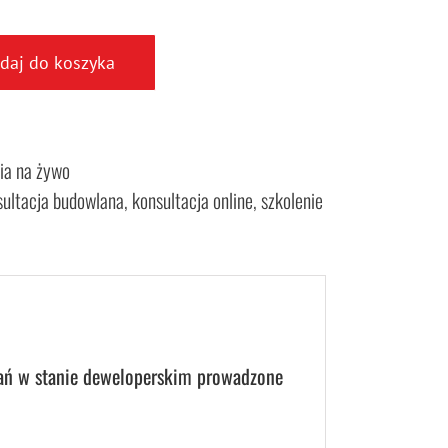
daj do koszyka
ia na żywo
sultacja budowlana
,
konsultacja online
,
szkolenie
ań w stanie deweloperskim prowadzone