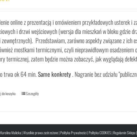
lenie online z prezentacją i omówieniem przykładowych usterek i 
ciowych i drzwi wejściowych (wersja dla mieszkań w bloku gdzie d
i zewnętrznych). Przedstawiam, zarówno aspekty związane z ich es
również mostkami termicznymi, czyli nieprawidłowym osadzeniem ok
ry termicznej, zatem będzie można zobaczyć, jak wyglądają defekty 
o trwa ok 64 min.
Same konkrety
. Nagranie bez udziału "publiczn
j do koszyka
Szczegóły
Karolina Malicka | Wszelkie prawa zastrzeżone |
Polityka Prywatności
|
Polityka COOKIES
|
Regulamin Sklepu