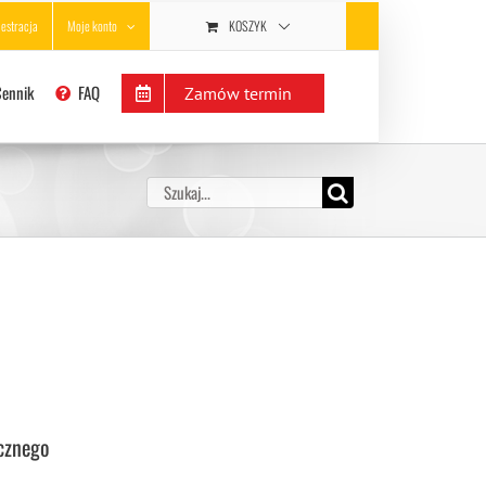
KOSZYK
jestracja
Moje konto
Cennik
FAQ
Zamów termin
Szukaj
cznego