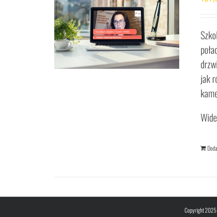
Szko
poła
drzw
jak 
kame
Wide
Doda
Copyright 2025 