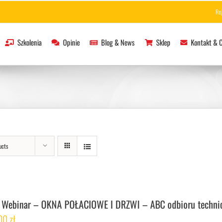
Re
Szkolenia
Opinie
Blog & News
Sklep
Kontakt & 
ucts
 Webinar – OKNA POŁACIOWE I DRZWI – ABC odbioru techni
,00
zł