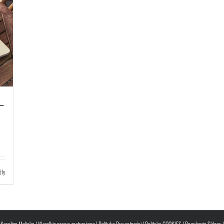
–
óły
Karolina Malicka | Wszelkie prawa zastrzeżone |
Polityka Prywatności
|
Polityka COOKIES
|
Regulamin Sklepu