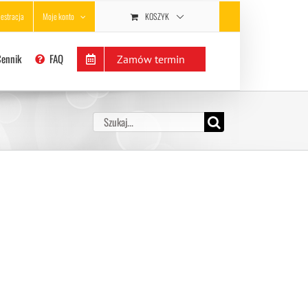
KOSZYK
jestracja
Moje konto
Cennik
FAQ
Zamów termin
Szukaj