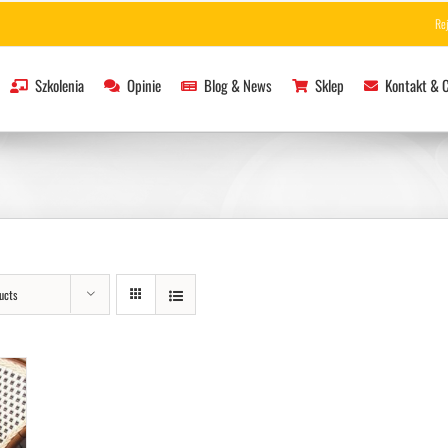
Re
Szkolenia
Opinie
Blog & News
Sklep
Kontakt & 
ucts