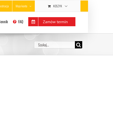
KOSZYK
jestracja
Moje konto
Cennik
FAQ
Zamów termin
Szukaj