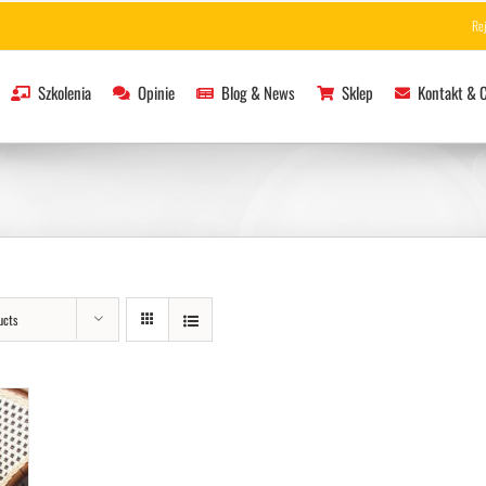
Re
Szkolenia
Opinie
Blog & News
Sklep
Kontakt & 
ucts