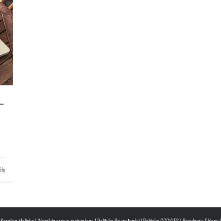
–
óły
Karolina Malicka | Wszelkie prawa zastrzeżone |
Polityka Prywatności
|
Polityka COOKIES
|
Regulamin Sklepu