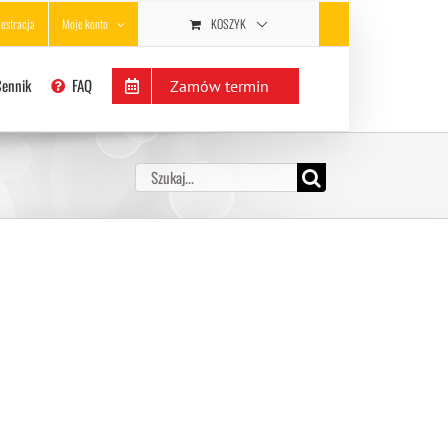
KOSZYK
jestracja
Moje konto
Cennik
FAQ
Zamów termin
Szukaj