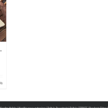
–
óły
Karolina Malicka | Wszelkie prawa zastrzeżone |
Polityka Prywatności
|
Polityka COOKIES
|
Regulamin Sklepu