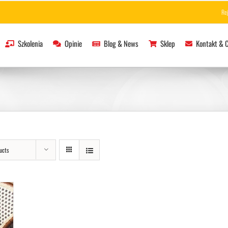
Re
Szkolenia
Opinie
Blog & News
Sklep
Kontakt & 
ucts