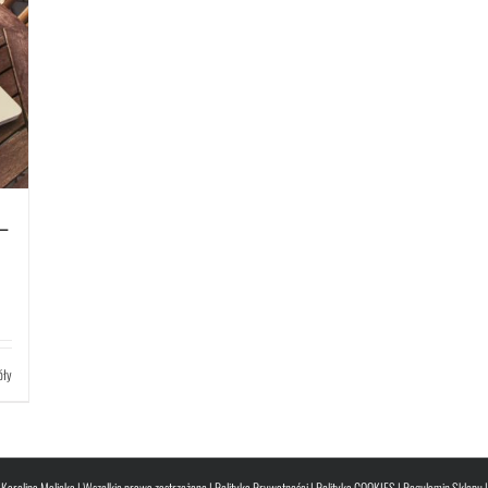
–
óły
Karolina Malicka | Wszelkie prawa zastrzeżone |
Polityka Prywatności
|
Polityka COOKIES
|
Regulamin Sklepu