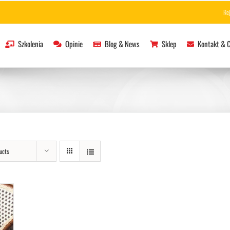
Re
Szkolenia
Opinie
Blog & News
Sklep
Kontakt & 
ucts