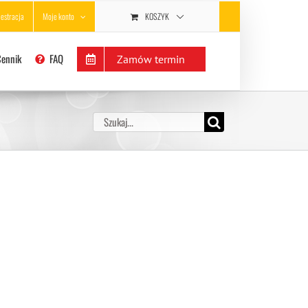
KOSZYK
jestracja
Moje konto
Cennik
FAQ
Zamów termin
Szukaj