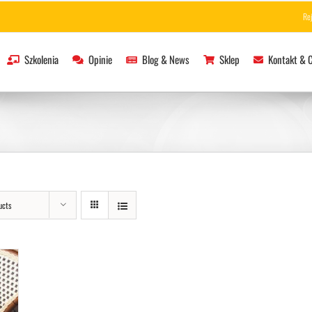
Re
Szkolenia
Opinie
Blog & News
Sklep
Kontakt & 
ucts