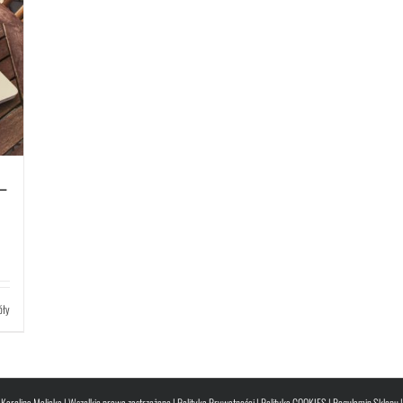
–
óły
Karolina Malicka | Wszelkie prawa zastrzeżone |
Polityka Prywatności
|
Polityka COOKIES
|
Regulamin Sklepu