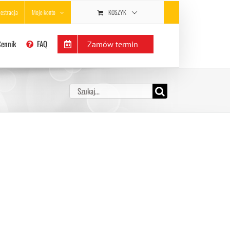
KOSZYK
jestracja
Moje konto
Cennik
FAQ
Zamów termin
Szukaj