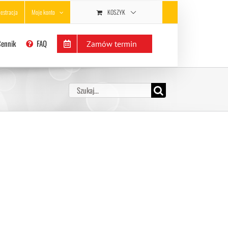
KOSZYK
jestracja
Moje konto
Cennik
FAQ
Zamów termin
Szukaj