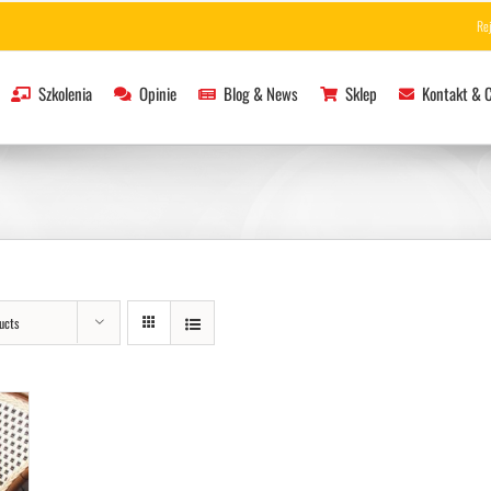
Re
Szkolenia
Opinie
Blog & News
Sklep
Kontakt & 
ucts