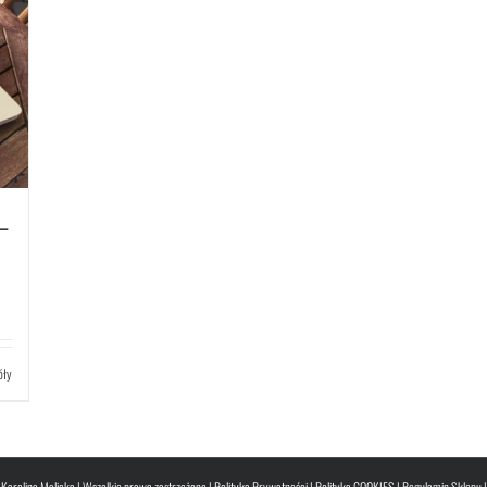
–
óły
Karolina Malicka | Wszelkie prawa zastrzeżone |
Polityka Prywatności
|
Polityka COOKIES
|
Regulamin Sklepu