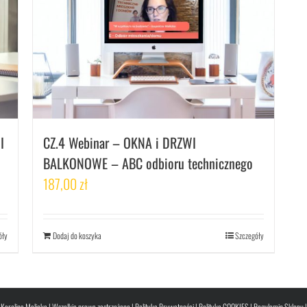
I
CZ.4 Webinar – OKNA i DRZWI
BALKONOWE – ABC odbioru technicznego
187,00
zł
óły
Dodaj do koszyka
Szczegóły
Karolina Malicka | Wszelkie prawa zastrzeżone |
Polityka Prywatności
|
Polityka COOKIES
|
Regulamin Sklepu