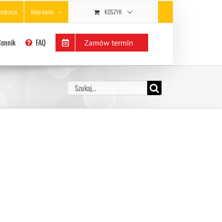
KOSZYK
jestracja
Moje konto
Cennik
FAQ
Zamów termin
Szukaj