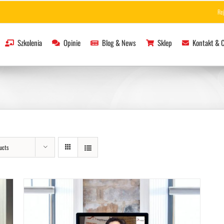
Re
Szkolenia
Opinie
Blog & News
Sklep
Kontakt & 
ucts