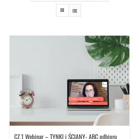
CZ.1 Webinar – TYNKI i ŚCIANY- ABC odbioru