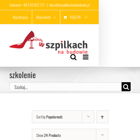
Przejdź
Zadzwoń: +48 570 922 777
|
biuro@wszpilkachnabudowie.pl
do
KOSZYK
Rejestracja
Moje konto
zawartości
szkolenie
Szukaj
Sort by
Popularność
Show
24 Products