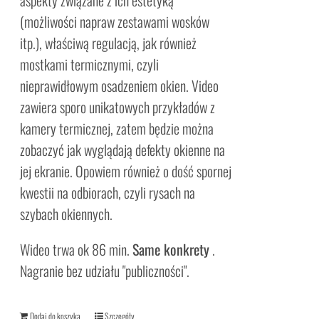
aspekty związane z ich estetyką
(możliwości napraw zestawami wosków
itp.), właściwą regulacją, jak również
mostkami termicznymi, czyli
nieprawidłowym osadzeniem okien. Video
zawiera sporo unikatowych przykładów z
kamery termicznej, zatem będzie można
zobaczyć jak wyglądają defekty okienne na
jej ekranie. Opowiem również o dość spornej
kwestii na odbiorach, czyli rysach na
szybach okiennych.
Wideo trwa ok 86 min.
Same konkrety
.
Nagranie bez udziału "publiczności".
Dodaj do koszyka
Szczegóły