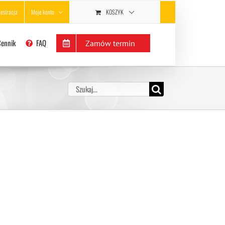
KOSZYK
jestracja
Moje konto
Cennik
FAQ
Zamów termin
Szukaj