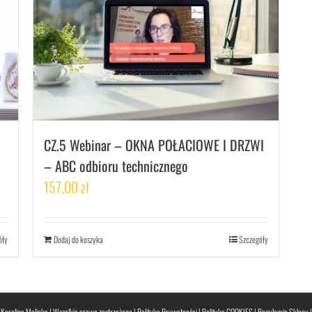
CZ.5 Webinar – OKNA POŁACIOWE I DRZWI
– ABC odbioru technicznego
157,00
zł
óły
Dodaj do koszyka
Szczegóły
Karolina Malicka | Wszelkie prawa zastrzeżone |
Polityka Prywatności
|
Polityka COOKIES
|
Regulamin Sklepu