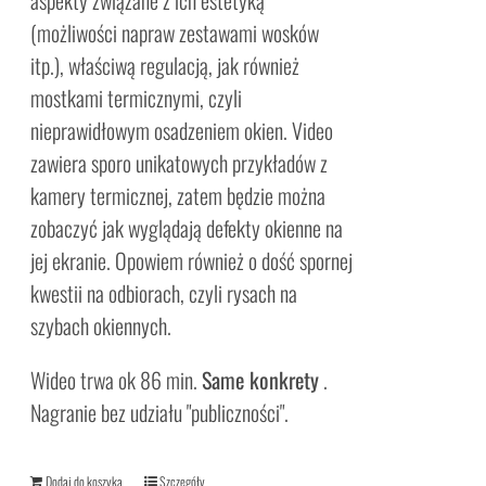
aspekty związane z ich estetyką
(możliwości napraw zestawami wosków
itp.), właściwą regulacją, jak również
mostkami termicznymi, czyli
nieprawidłowym osadzeniem okien. Video
zawiera sporo unikatowych przykładów z
kamery termicznej, zatem będzie można
zobaczyć jak wyglądają defekty okienne na
jej ekranie. Opowiem również o dość spornej
kwestii na odbiorach, czyli rysach na
szybach okiennych.
Wideo trwa ok 86 min.
Same konkrety
.
Nagranie bez udziału "publiczności".
Dodaj do koszyka
Szczegóły