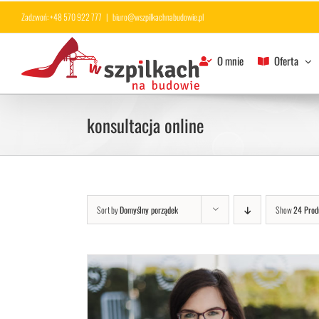
Przejdź
Zadzwoń: +48 570 922 777
|
biuro@wszpilkachnabudowie.pl
do
zawartości
O mnie
Oferta
konsultacja online
Sort by
Domyślny porządek
Show
24 Prod