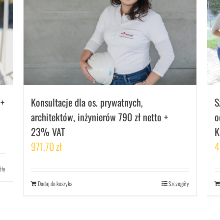
S
 +
Konsultacje dla os. prywatnych,
o
architektów, inżynierów 790 zł netto +
K
23% VAT
4
971,70
zł
óły
Dodaj do koszyka
Szczegóły