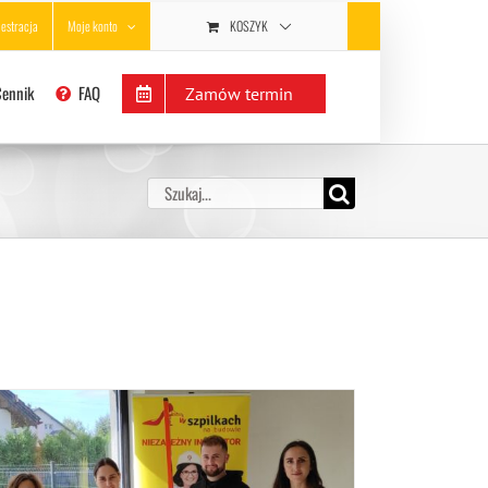
KOSZYK
jestracja
Moje konto
Cennik
FAQ
Zamów termin
Szukaj