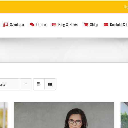
Re
Szkolenia
Opinie
Blog & News
Sklep
Kontakt & 
ucts