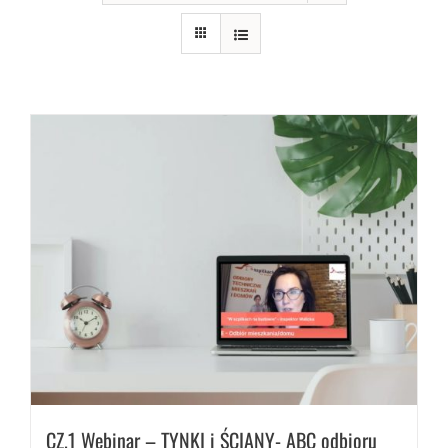
CZ.1 Webinar – TYNKI i ŚCIANY- ABC odbioru