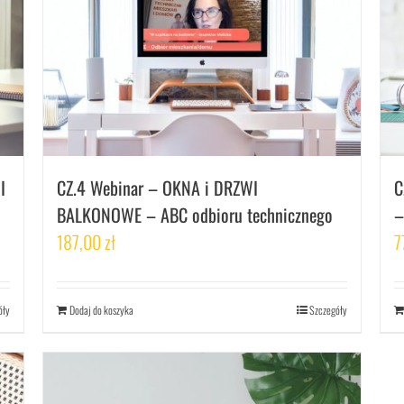
I
CZ.4 Webinar – OKNA i DRZWI
C
BALKONOWE – ABC odbioru technicznego
–
187,00
zł
7
óły
Dodaj do koszyka
Szczegóły