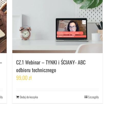
–
CZ.1 Webinar – TYNKI i ŚCIANY- ABC
odbioru technicznego
99,00
zł
óły
Dodaj do koszyka
Szczegóły