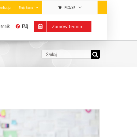
KOSZYK
jestracja
Moje konto
Cennik
FAQ
Zamów termin
Szukaj