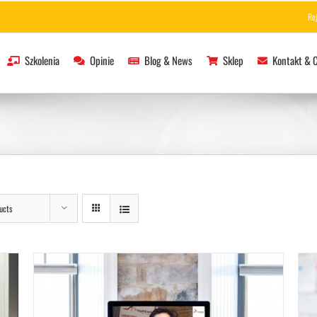
Re
Szkolenia
Opinie
Blog & News
Sklep
Kontakt & 
ucts