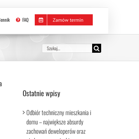
KOSZYK
jestracja
Moje konto
Cennik
FAQ
Zamów termin
Szukaj
a
Ostatnie wpisy
Odbiór techniczny mieszkania i
domu – największe absurdy
zachowań deweloperów oraz